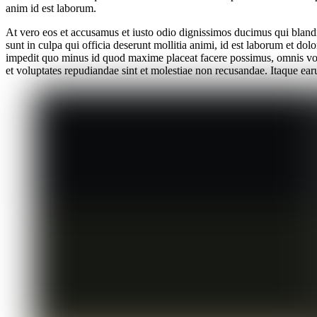
anim id est laborum.
At vero eos et accusamus et iusto odio dignissimos ducimus qui blandit
sunt in culpa qui officia deserunt mollitia animi, id est laborum et do
impedit quo minus id quod maxime placeat facere possimus, omnis volu
et voluptates repudiandae sint et molestiae non recusandae. Itaque earu