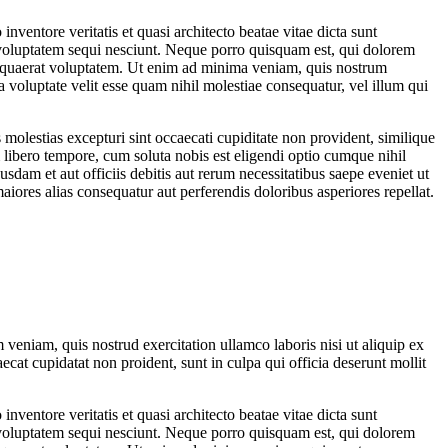
ventore veritatis et quasi architecto beatae vitae dicta sunt
 voluptatem sequi nesciunt. Neque porro quisquam est, qui dolorem
m quaerat voluptatem. Ut enim ad minima veniam, quis nostrum
 voluptate velit esse quam nihil molestiae consequatur, vel illum qui
molestias excepturi sint occaecati cupiditate non provident, similique
m libero tempore, cum soluta nobis est eligendi optio cumque nihil
m et aut officiis debitis aut rerum necessitatibus saepe eveniet ut
aiores alias consequatur aut perferendis doloribus asperiores repellat.
veniam, quis nostrud exercitation ullamco laboris nisi ut aliquip ex
ecat cupidatat non proident, sunt in culpa qui officia deserunt mollit
ventore veritatis et quasi architecto beatae vitae dicta sunt
 voluptatem sequi nesciunt. Neque porro quisquam est, qui dolorem