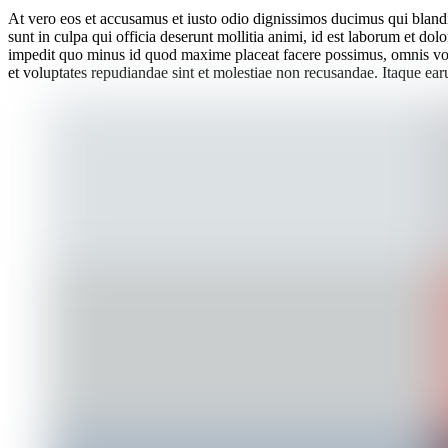
At vero eos et accusamus et iusto odio dignissimos ducimus qui blandit
sunt in culpa qui officia deserunt mollitia animi, id est laborum et do
impedit quo minus id quod maxime placeat facere possimus, omnis volu
et voluptates repudiandae sint et molestiae non recusandae. Itaque earu