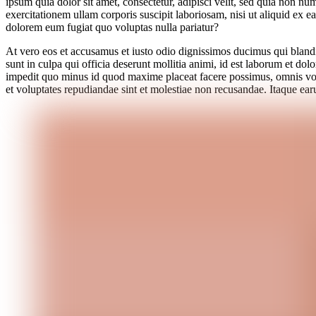
ipsum quia dolor sit amet, consectetur, adipisci velit, sed quia no
exercitationem ullam corporis suscipit laboriosam, nisi ut aliquid ex 
dolorem eum fugiat quo voluptas nulla pariatur?
At vero eos et accusamus et iusto odio dignissimos ducimus qui blandit
sunt in culpa qui officia deserunt mollitia animi, id est laborum et do
impedit quo minus id quod maxime placeat facere possimus, omnis volu
et voluptates repudiandae sint et molestiae non recusandae. Itaque earu