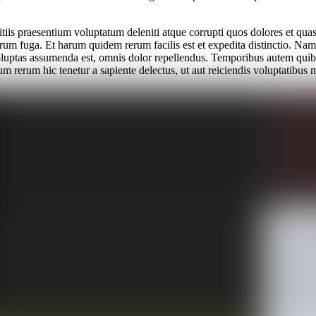
iis praesentium voluptatum deleniti atque corrupti quos dolores et quas 
lorum fuga. Et harum quidem rerum facilis est et expedita distinctio. Na
ptas assumenda est, omnis dolor repellendus. Temporibus autem quibusda
m rerum hic tenetur a sapiente delectus, ut aut reiciendis voluptatibus m