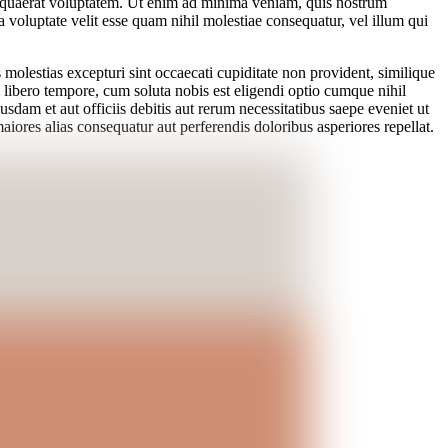
m quaerat voluptatem. Ut enim ad minima veniam, quis nostrum
 voluptate velit esse quam nihil molestiae consequatur, vel illum qui
molestias excepturi sint occaecati cupiditate non provident, similique
m libero tempore, cum soluta nobis est eligendi optio cumque nihil
m et aut officiis debitis aut rerum necessitatibus saepe eveniet ut
aiores alias consequatur aut perferendis doloribus asperiores repellat.