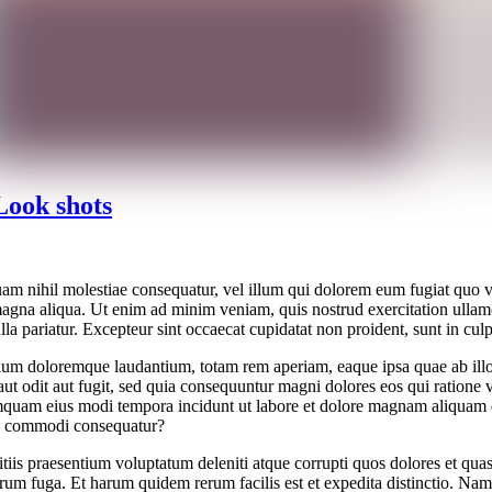
 Look shots
quam nihil molestiae consequatur, vel illum qui dolorem eum fugiat quo v
 magna aliqua. Ut enim ad minim veniam, quis nostrud exercitation ullam
ulla pariatur. Excepteur sint occaecat cupidatat non proident, sunt in cul
tium doloremque laudantium, totam rem aperiam, eaque ipsa quae ab illo in
ut odit aut fugit, sed quia consequuntur magni dolores eos qui ratione
n numquam eius modi tempora incidunt ut labore et dolore magnam aliqua
 ea commodi consequatur?
iis praesentium voluptatum deleniti atque corrupti quos dolores et quas 
lorum fuga. Et harum quidem rerum facilis est et expedita distinctio. Na