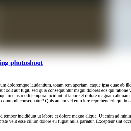
ing photoshoot
tium doloremque laudantium, totam rem aperiam, eaque ipsa quae ab illo in
ut odit aut fugit, sed quia consequuntur magni dolores eos qui ratione
n numquam eius modi tempora incidunt ut labore et dolore magnam aliqua
ea commodi consequatur? Quis autem vel eum iure reprehenderit qui in ea
d tempor incididunt ut labore et dolore magna aliqua. Ut enim ad minim 
te velit esse cillum dolore eu fugiat nulla pariatur. Excepteur sint occa