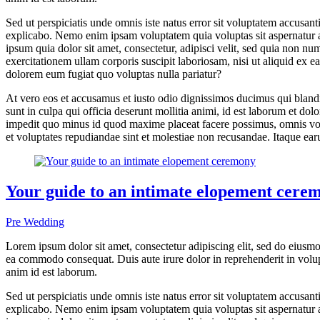
Sed ut perspiciatis unde omnis iste natus error sit voluptatem accusan
explicabo. Nemo enim ipsam voluptatem quia voluptas sit aspernatur a
ipsum quia dolor sit amet, consectetur, adipisci velit, sed quia no
exercitationem ullam corporis suscipit laboriosam, nisi ut aliquid ex 
dolorem eum fugiat quo voluptas nulla pariatur?
At vero eos et accusamus et iusto odio dignissimos ducimus qui blandit
sunt in culpa qui officia deserunt mollitia animi, id est laborum et do
impedit quo minus id quod maxime placeat facere possimus, omnis volu
et voluptates repudiandae sint et molestiae non recusandae. Itaque earu
Your guide to an intimate elopement cere
Pre Wedding
Lorem ipsum dolor sit amet, consectetur adipiscing elit, sed do eiusmo
ea commodo consequat. Duis aute irure dolor in reprehenderit in volupta
anim id est laborum.
Sed ut perspiciatis unde omnis iste natus error sit voluptatem accusan
explicabo. Nemo enim ipsam voluptatem quia voluptas sit aspernatur a