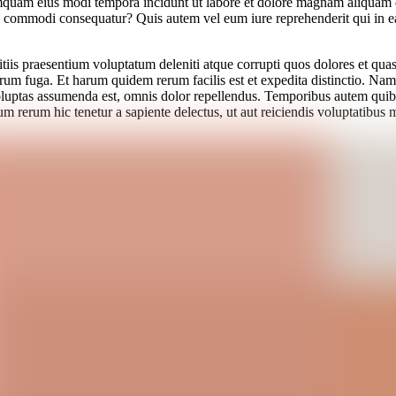
n numquam eius modi tempora incidunt ut labore et dolore magnam aliqua
ea commodi consequatur? Quis autem vel eum iure reprehenderit qui in ea
iis praesentium voluptatum deleniti atque corrupti quos dolores et quas 
lorum fuga. Et harum quidem rerum facilis est et expedita distinctio. Na
ptas assumenda est, omnis dolor repellendus. Temporibus autem quibusda
m rerum hic tenetur a sapiente delectus, ut aut reiciendis voluptatibus m