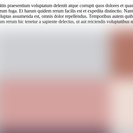
iis praesentium voluptatum deleniti atque corrupti quos dolores et quas 
lorum fuga. Et harum quidem rerum facilis est et expedita distinctio. Na
ptas assumenda est, omnis dolor repellendus. Temporibus autem quibusda
m rerum hic tenetur a sapiente delectus, ut aut reiciendis voluptatibus m