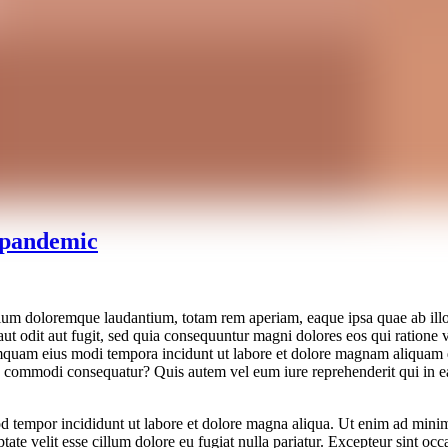
 pandemic
tium doloremque laudantium, totam rem aperiam, eaque ipsa quae ab illo in
ut odit aut fugit, sed quia consequuntur magni dolores eos qui ratione
n numquam eius modi tempora incidunt ut labore et dolore magnam aliqua
ea commodi consequatur? Quis autem vel eum iure reprehenderit qui in ea
d tempor incididunt ut labore et dolore magna aliqua. Ut enim ad minim 
te velit esse cillum dolore eu fugiat nulla pariatur. Excepteur sint occa