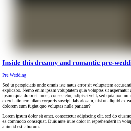
Inside this dreamy and romantic pre-wedd
Pre Wedding
Sed ut perspiciatis unde omnis iste natus error sit voluptatem accusan
explicabo. Nemo enim ipsam voluptatem quia voluptas sit aspernatur a
ipsum quia dolor sit amet, consectetur, adipisci velit, sed quia no
exercitationem ullam corporis suscipit laboriosam, nisi ut aliquid ex 
dolorem eum fugiat quo voluptas nulla pariatur?
Lorem ipsum dolor sit amet, consectetur adipiscing elit, sed do eiusmo
ea commodo consequat. Duis aute irure dolor in reprehenderit in volupta
anim id est laborum.