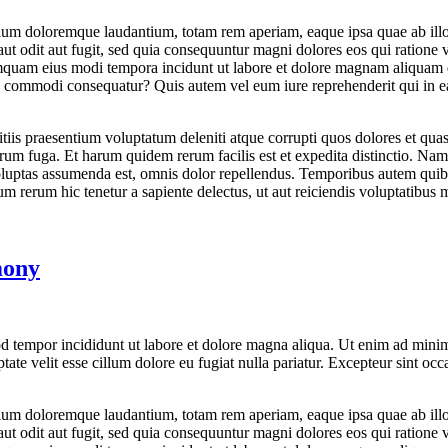
tium doloremque laudantium, totam rem aperiam, eaque ipsa quae ab illo in
ut odit aut fugit, sed quia consequuntur magni dolores eos qui ratione
n numquam eius modi tempora incidunt ut labore et dolore magnam aliqua
ea commodi consequatur? Quis autem vel eum iure reprehenderit qui in ea
iis praesentium voluptatum deleniti atque corrupti quos dolores et quas 
lorum fuga. Et harum quidem rerum facilis est et expedita distinctio. Na
ptas assumenda est, omnis dolor repellendus. Temporibus autem quibusda
m rerum hic tenetur a sapiente delectus, ut aut reiciendis voluptatibus m
mony
d tempor incididunt ut labore et dolore magna aliqua. Ut enim ad minim 
te velit esse cillum dolore eu fugiat nulla pariatur. Excepteur sint occa
tium doloremque laudantium, totam rem aperiam, eaque ipsa quae ab illo in
ut odit aut fugit, sed quia consequuntur magni dolores eos qui ratione